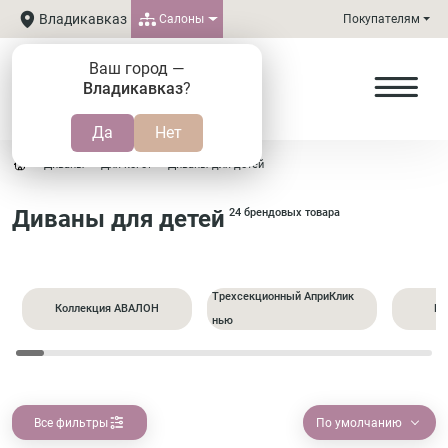
Владикавказ
Салоны
Покупателям
Ваш город —
Владикавказ
?
Диваны
Для кого?
Диваны для детей
Диваны для детей
24 брендовых товара
Трехсекционный АприКлик
Коллекция АВАЛОН
Пр
нью
Все фильтры
По умолчанию